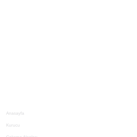
Site Bağlantıları
Anasayfa
Kurucu