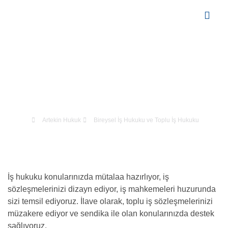
Çalışma Alanl
Bireysel İş Hukuku Ve Toplu İş
Hukuku
Artekin Hukuk
Bireysel İş Hukuku ve Toplu İş Hukuku
İş hukuku konularınızda mütalaa hazırlıyor, iş
sözleşmelerinizi dizayn ediyor, iş mahkemeleri huzurunda
sizi temsil ediyoruz. İlave olarak, toplu iş sözleşmelerinizi
müzakere ediyor ve sendika ile olan konularınızda destek
sağlıyoruz.