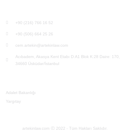
İletişim
‎+90 (216) 766 16 52
+90 (506) 664 25 26
cem.artekin@artekinlaw.com
Acıbadem, Akasya Kent Etabı D:A1 Blok K:28 Daire: 170,
34660 Üsküdar/İstanbul
Faydalı Bağlantılar
Adalet Bakanlığı
Yargıtay
artekinlaw.com Ⓒ 2022 - Tüm Hakları Saklıdır.