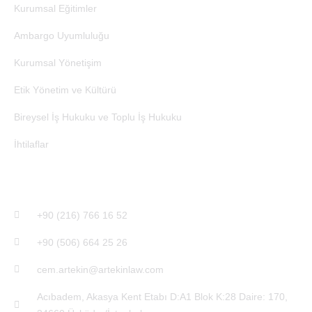
Kurumsal Eğitimler
Ambargo Uyumluluğu
Kurumsal Yönetişim
Etik Yönetim ve Kültürü
Bireysel İş Hukuku ve Toplu İş Hukuku
İhtilaflar
İletişim
‎+90 (216) 766 16 52
+90 (506) 664 25 26
cem.artekin@artekinlaw.com
Acıbadem, Akasya Kent Etabı D:A1 Blok K:28 Daire: 170,