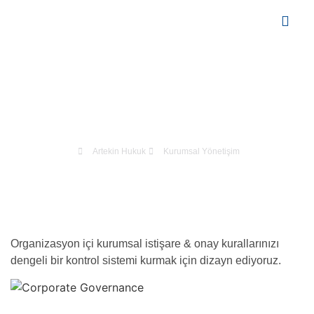
Çalışma Alanl
Kurumsal Yönetişim
Artekin Hukuk
Kurumsal Yönetişim
Organizasyon içi kurumsal istişare & onay kurallarınızı
dengeli bir kontrol sistemi kurmak için dizayn ediyoruz.